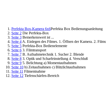
Perfekta Box-Kamera 6x6
Perfekta Box Bedienungsanleitung
Seite 2
Die Perfekta-Box
Seite 3
Bemerkenswert ist ...
Seite 4
A. Einlegen des Filmes. 1. Öffnen der Kamera. 2. Films
Seite 5
Perfekta-Box Bedienelemente
Seite 6
3. Filmtransport
Seite 7
B. Aufnahmetechnik 1. Sucher 2. Blende
Seite 8
3. Optik und Scharfeinstellung 4. Verschluß
Seite 9
5. Belichtung a) Momentaufnahmen
Seite 10
b) Zeitaufnahmen c) Blitzlichtaufnahmen
Seite 11
Filmentnahme
Seite 12
Tiefenschärfen-Bereich